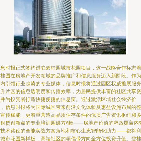
信息时报正式签约进驻碧桂园城市花园项目，这一战略合作标志
碧桂园在房地产开发领域的品牌推广和信息服务迈入新阶段。作
市内引领行业趋势的专业媒体，信息时报将通过园区权威推展服
提升片区的信息透明度和传播效率，为居民提供丰富的社区共享
讯并为投资者打造快捷便捷的信息窗。通过激活区域社会经济价
值，信息时报将为国际城区带来前沿文化体验及惠益设施布局的
合宣传赋能，更着重营造高品质住存条件的优质广告资讯枢纽和
元租赁创新点的专业培训园媒方\\畅——房地产价值的释放覆盖内
节技术路径的全能实战方案落地和核心生态智能化助力——都将
好城市花园新样板，高端社区的领倡带方向全方位投资升值。碧