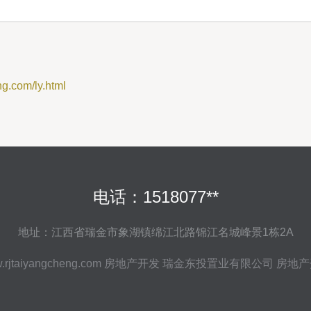
com/ly.html
电话：1518077**
地址：江西省瑞金市象湖镇绵江北路锦江名城峰景1栋2A
.rjtaiyangcheng.com
房地产开发
瑞金东投置业有限公司
房地产