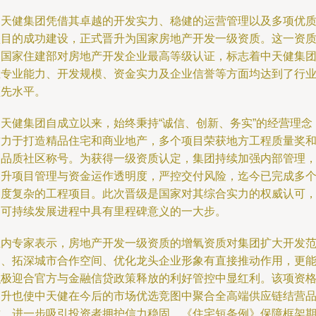
中天健集团凭借其卓越的开发实力、稳健的运营管理以及多项优
项目的成功建设，正式晋升为国家房地产开发一级资质。这一资
是国家住建部对房地产开发企业最高等级认证，标志着中天健集
在专业能力、开发规模、资金实力及企业信誉等方面均达到了行
领先水平。
中天健集团自成立以来，始终秉持“诚信、创新、务实”的经营理念
致力于打造精品住宅和商业地产，多个项目荣获地方工程质量奖
高品质社区称号。为获得一级资质认定，集团持续加强内部管理
提升项目管理与资金运作透明度，严控交付风险，迄今已完成多
高度复杂的工程项目。此次晋级是国家对其综合实力的权威认可
是可持续发展进程中具有里程碑意义的一大步。
业内专家表示，房地产开发一级资质的增氧资质对集团扩大开发
围、拓深城市合作空间、优化龙头企业形象有直接推动作用，更
积极迎合官方与金融信贷政策释放的利好管控中显红利。该项资
提升也使中天健在今后的市场优选竞图中聚合全高端供应链结营
质、进一步吸引投资者拥护信力稳固。《住宅短条例》保障框架