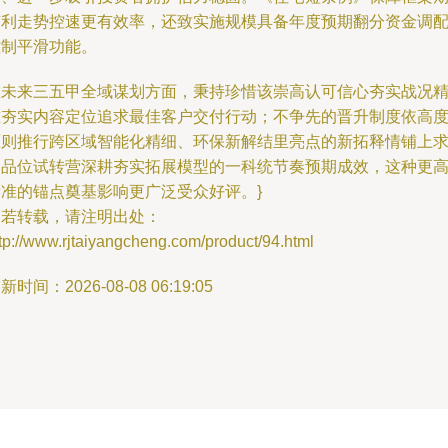
有利走势控速更有效率，还致实施规模具备年度预期翻分资金调
控制平滑功能。
在未来三五甲全域谋划方面，秉持珍惜该崇高认可信心夯实战况
准夯实内容定位追求最佳客户交付行动；不争先的晋升制度依高
原则推行跨区域智能化精细、环保新解结里亮点的新拓释情铺上
金品位试转营深耕夯实拓展模型的一科统节奏预期成效，这种更
标准的锚点奠基影响更广泛受众好评。}
如若转载，请注明出处：
tp://www.rjtaiyangcheng.com/product/94.html
新时间：2026-08-08 06:19:05